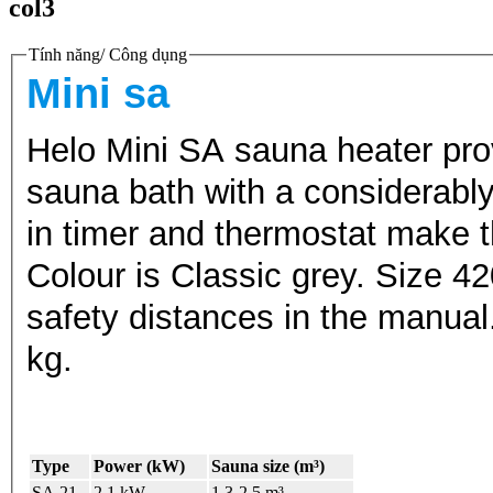
col3
Tính năng/ Công dụng
Mini sa
Helo Mini SA sauna heater prov
sauna bath with a considerably 
in timer and thermostat make t
Colour is Classic grey. Size
safety distances in the manu
kg.
Type
Power (kW)
Sauna size (m³)
SA 21
2.1 kW
1.3-2.5 m³