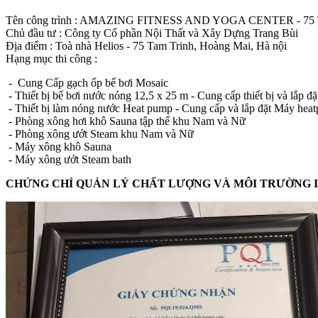
Tên công trình : AMAZING FITNESS AND YOGA CENTER - 7
Chủ đầu tư : Công ty Cổ phần Nội Thất và Xây Dựng Trang Bùi
Địa điểm : Toà nhà Helios - 75 Tam Trinh, Hoàng Mai, Hà nội
Hạng mục thi công :
- Cung Cấp gạch ốp bể bơi Mosaic
- Thiết bị bể bơi nước nóng 12,5 x 25 m - Cung cấp thiết bị và lắp đặ
- Thiết bị làm nóng nước Heat pump - Cung cấp và lắp đặt Máy hea
- Phòng xông hơi khô Sauna tập thể khu Nam và Nữ
- Phòng xông ướt Steam khu Nam và Nữ
- Máy xông khô Sauna
- Máy xông ướt Steam bath
CHỨNG CHỈ QUẢN LÝ CHẤT LƯỢNG VÀ MÔI TRƯỜNG ISO 9