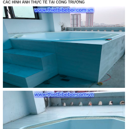
CÁC HÌNH ẢNH THỰC TẾ TẠI CÔNG TRƯỜNG