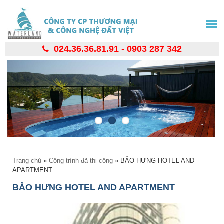
Nhảy
đến
nội
dung
024.36.36.81.91
-
0903 287 342
Bạn đang ở đây
Trang chủ
»
Công trình đã thi công
» BẢO HƯNG HOTEL AND
APARTMENT
BẢO HƯNG HOTEL AND APARTMENT