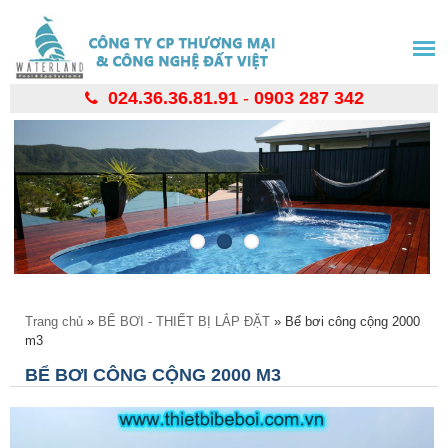
Nhảy
đến
nội
dung
024.36.36.81.91
-
0903 287 342
Bạn đang ở đây
Trang chủ
»
BỂ BƠI - THIẾT BỊ LẮP ĐẶT
» Bể bơi công cộng 2000
m3
BỂ BƠI CÔNG CỘNG 2000 M3