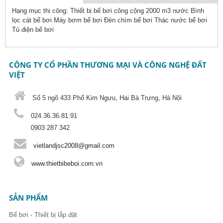
hoạt
Hạng mục thi công: Thiết bị bể bơi công cộng 2000 m3 nước Bình
động)
lọc cát bể bơi Máy bơm bể bơi Đèn chìm bể bơi Thác nước bể bơi
Tủ điện bể bơi
CÔNG TY CỔ PHẦN THƯƠNG MẠI VÀ CÔNG NGHỆ ĐẤT
VIỆT
Số 5 ngõ 433 Phố Kim Ngưu, Hai Bà Trưng, Hà Nội
024.36.36.81.91
0903 287 342
vietlandjsc2008@gmail.com
www.thietbibeboi.com.vn
SẢN PHẨM
Bể bơi - Thiết bị lắp đặt