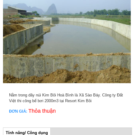
Nằm trong dãy núi Kim Bôi Hoà Bình là Xã Sào Báy. Công ty Đất
Việt thi công bể bơi 2000m3 tại Resort Kim Bôi
Thỏa thuận
ĐƠN GIÁ:
col3
Tính năng/ Công dụng
(tab