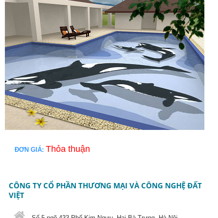
Thỏa thuận
ĐƠN GIÁ:
CÔNG TY CỔ PHẦN THƯƠNG MẠI VÀ CÔNG NGHỆ ĐẤT
VIỆT
Số 5 ngõ 433 Phố Kim Ngưu, Hai Bà Trưng, Hà Nội