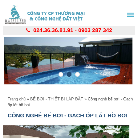
Nhảy
đến
nội
dung
024.36.36.81.91
-
0903 287 342
Bạn đang ở đây
Trang chủ
»
BỂ BƠI - THIẾT BỊ LẮP ĐẶT
» Công nghệ bể bơi - Gạch
ốp lát hồ bơi
CÔNG NGHỆ BỂ BƠI - GẠCH ỐP LÁT HỒ BƠI