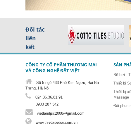
Đối tác
liên
kết
CÔNG TY CỔ PHẦN THƯƠNG MẠI
SẢN PH
VÀ CÔNG NGHỆ ĐẤT VIỆT
Bể bơi - T
Số 5 ngõ 433 Phố Kim Ngưu, Hai Bà
Thiết bị S
Trưng, Hà Nội
Thiết bị x
024.36.36.81.91
Massage
0903 287 342
Đài phun 
vietlandjsc2008@gmail.com
www.thietbibeboi.com.vn