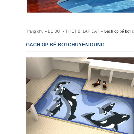
Bạn đang ở đây
Trang chủ
»
BỂ BƠI - THIẾT BỊ LẮP ĐẶT
» Gạch ốp bể bơi 
GẠCH ỐP BỂ BƠI CHUYÊN DỤNG