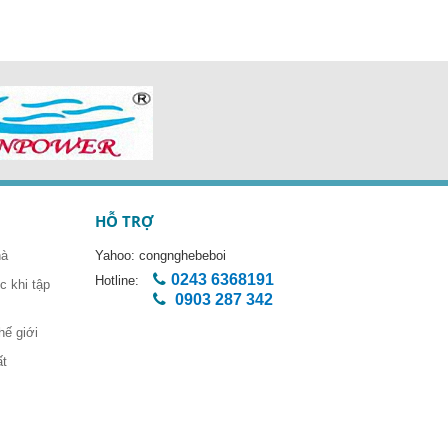
HỖ TRỢ
hà
Yahoo:
congnghebeboi
0243 6368191
Hotline:
 khi tập
0903 287 342
hế giới
ất