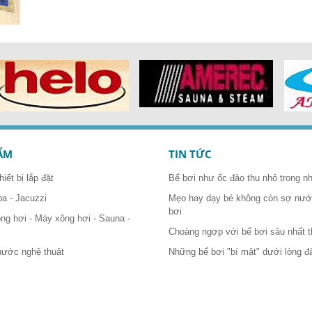
ẨM
TIN TỨC
hiết bị lắp đặt
Bể bơi như ốc đảo thu nhỏ trong n
pa - Jacuzzi
Mẹo hay dạy bé không còn sợ nước
bơi
ông hơi - Máy xông hơi - Sauna -
Choáng ngợp với bể bơi sâu nhất t
nước nghệ thuật
Những bể bơi "bí mật" dưới lòng đ