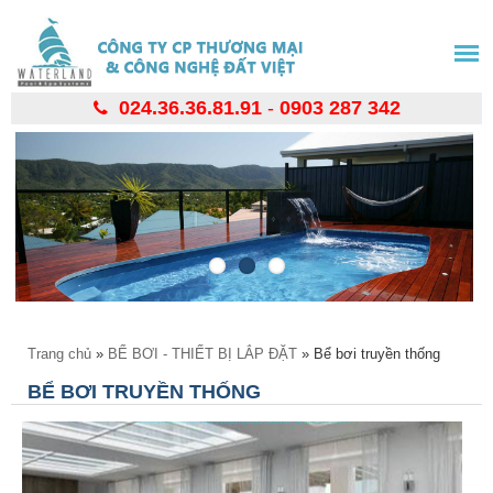
Nhảy
đến
nội
dung
024.36.36.81.91
-
0903 287 342
Bạn đang ở đây
Trang chủ
»
BỂ BƠI - THIẾT BỊ LẮP ĐẶT
» Bể bơi truyền thống
BỂ BƠI TRUYỀN THỐNG