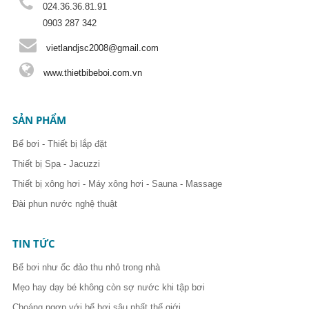
024.36.36.81.91
0903 287 342
vietlandjsc2008@gmail.com
www.thietbibeboi.com.vn
SẢN PHẨM
Bể bơi - Thiết bị lắp đặt
Thiết bị Spa - Jacuzzi
Thiết bị xông hơi - Máy xông hơi - Sauna - Massage
Đài phun nước nghệ thuật
TIN TỨC
Bể bơi như ốc đảo thu nhỏ trong nhà
Mẹo hay dạy bé không còn sợ nước khi tập bơi
Choáng ngợp với bể bơi sâu nhất thế giới