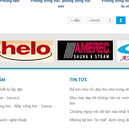
 Phòng tắm
Phong xong hoi, phong xong hoi
Phòng xông hơ
uot
bị x
« đầu
‹ trước
1
2
ẨM
TIN TỨC
hiết bị lắp đặt
Bể bơi như ốc đảo thu nhỏ trong n
pa - Jacuzzi
Mẹo hay dạy bé không còn sợ nước
bơi
ông hơi - Máy xông hơi - Sauna -
Choáng ngợp với bể bơi sâu nhất t
nước nghệ thuật
Những bể bơi "bí mật" dưới lòng đ