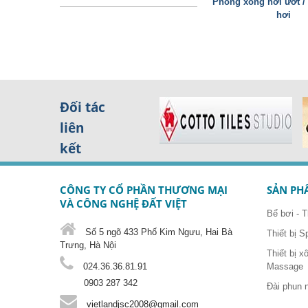
Phòng xông hơi ướt /
hơi
Trang
Đối tác
liên
kết
CÔNG TY CỔ PHẦN THƯƠNG MẠI
SẢN PH
VÀ CÔNG NGHỆ ĐẤT VIỆT
Bể bơi - T
Số 5 ngõ 433 Phố Kim Ngưu, Hai Bà
Thiết bị S
Trưng, Hà Nội
Thiết bị x
024.36.36.81.91
Massage
0903 287 342
Đài phun 
vietlandjsc2008@gmail.com