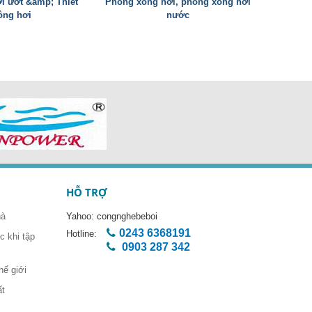
i ướt &amp; Thiết
Phòng xông hơi, phòng xông hơi
ông hơi
nước
HỖ TRỢ
hà
Yahoo:
congnghebeboi
0243 6368191
Hotline:
 khi tập
0903 287 342
hế giới
ất