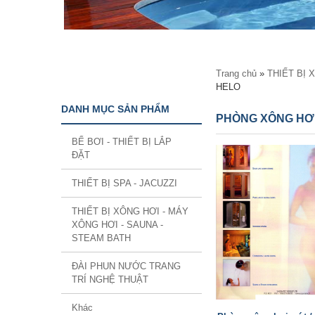
Bạn đang ở đây
Trang chủ
»
THIẾT BỊ 
HELO
DANH MỤC SẢN PHẨM
PHÒNG XÔNG HƠ
BỂ BƠI - THIẾT BỊ LẮP
ĐẶT
THIẾT BỊ SPA - JACUZZI
THIẾT BỊ XÔNG HƠI - MÁY
XÔNG HƠI - SAUNA -
STEAM BATH
ĐÀI PHUN NƯỚC TRANG
TRÍ NGHỆ THUẬT
Khác