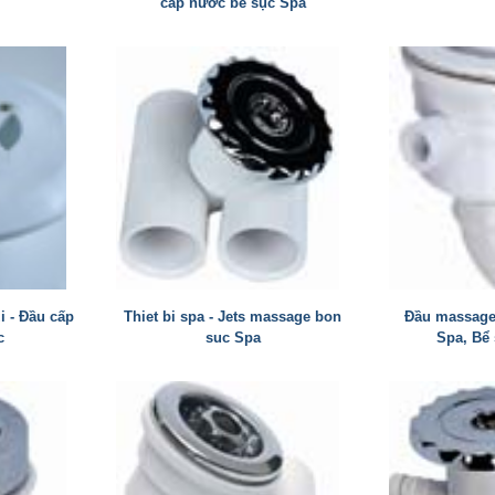
cấp nước bể sục Spa
i - Đầu cấp
Thiet bi spa - Jets massage bon
Đầu massage 
c
suc Spa
Spa, Bể 