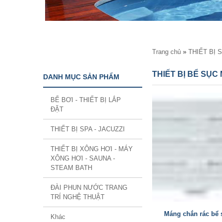
Bạn đang ở đây
Trang chủ
»
THIẾT BỊ 
THIẾT BỊ BỂ SỤ
DANH MỤC SẢN PHẨM
BỂ BƠI - THIẾT BỊ LẮP
ĐẶT
THIẾT BỊ SPA - JACUZZI
THIẾT BỊ XÔNG HƠI - MÁY
XÔNG HƠI - SAUNA -
STEAM BATH
ĐÀI PHUN NƯỚC TRANG
TRÍ NGHỆ THUẬT
Máng chắn rác bể 
Khác