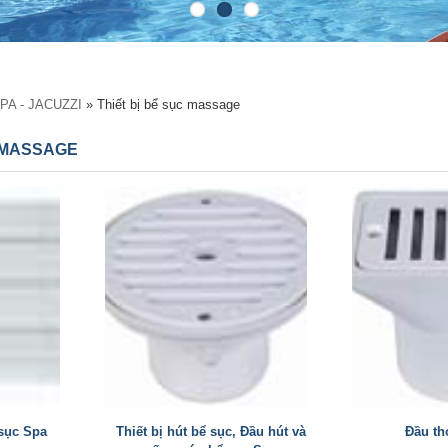
SPA - JACUZZI
» Thiết bị bể sục massage
C MASSAGE
sục Spa
Thiết bị hút bể sục, Đầu hút và
Đầu th