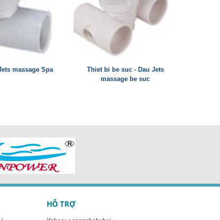
 Jets massage Spa
Thiet bi be suc - Dau Jets
massage be suc
HỖ TRỢ