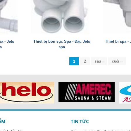
a - Jets
Thiết bị bồn sục Spa - Đầu Jets
Thiet bi spa -
a
spa
1
2
sau ›
cuối »
ẨM
TIN TỨC