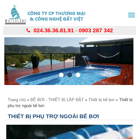
Nhảy
đến
nội
dung
024.36.36.81.91
-
0903 287 342
Bạn đang ở đây
Trang chủ
»
BỂ BƠI - THIẾT BỊ LẮP ĐẶT
»
Thiết bị bể bơi
» Thiết bị
phụ trợ ngoài bể bơi
THIẾT BỊ PHỤ TRỢ NGOÀI BỂ BƠI