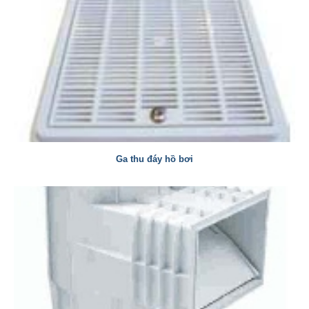
Ga thu đáy hồ bơi