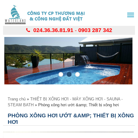
Nhảy
đến
nội
dung
024.36.36.81.91
-
0903 287 342
Bạn đang ở đây
Trang chủ
»
THIẾT BỊ XÔNG HƠI - MÁY XÔNG HƠI - SAUNA -
STEAM BATH
» Phòng xông hơi ướt &amp; Thiết bị xông hơi
PHÒNG XÔNG HƠI ƯỚT &AMP; THIẾT BỊ XÔNG
HƠI