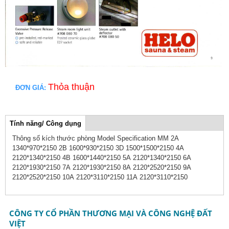
Thỏa thuận
ĐƠN GIÁ:
col3
Tính năng/ Công dụng
(tab
hoạt
Thông số kích thước phòng Model Specification MM 2A
động)
1340*970*2150 2B 1600*930*2150 3D 1500*1500*2150 4A
2120*1340*2150 4B 1600*1440*2150 5A 2120*1340*2150 6A
2120*1930*2150 7A 2120*1930*2150 8A 2120*2520*2150 9A
2120*2520*2150 10A 2120*3110*2150 11A 2120*3110*2150
CÔNG TY CỔ PHẦN THƯƠNG MẠI VÀ CÔNG NGHỆ ĐẤT
VIỆT