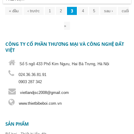
Trang
« đầu
‹ trước
1
2
3
4
5
sau ›
cuối
»
CÔNG TY CỔ PHẦN THƯƠNG MẠI VÀ CÔNG NGHỆ ĐẤT
VIỆT
Số 5 ngõ 433 Phố Kim Ngưu, Hai Bà Trưng, Hà Nội
024.36.36.81.91
0903 287 342
vietlandjsc2008@gmail.com
www.thietbibeboi.com.vn
SẢN PHẨM