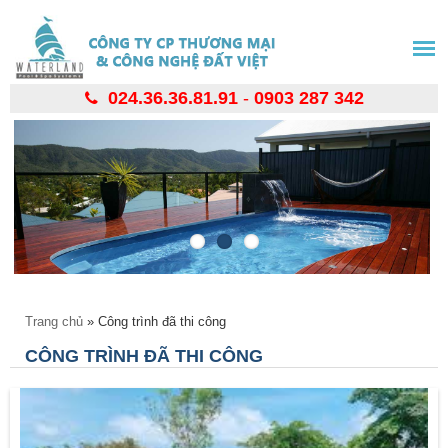
Nhảy
đến
nội
dung
024.36.36.81.91
-
0903 287 342
Bạn đang ở đây
Trang chủ
» Công trình đã thi công
CÔNG TRÌNH ĐÃ THI CÔNG