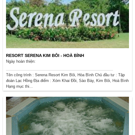
RESORT SERENA KIM BÔI - HOÀ BÌNH
Ngày hoàn thiện:
Tên công trình : Serena Resort Kim Bôi, Hòa Bình Chủ đầu tư : Tập
đoàn Lạc Hồng Địa điểm : Xóm Khai Đồi, Sào Báy, Kim Bôi, Hoà Bình
Hạng mục thi...