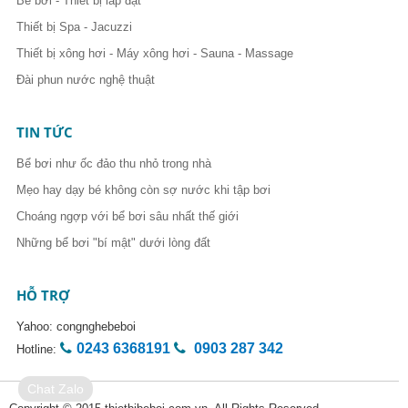
Bể bơi - Thiết bị lắp đặt
Thiết bị Spa - Jacuzzi
Thiết bị xông hơi - Máy xông hơi - Sauna - Massage
Đài phun nước nghệ thuật
TIN TỨC
Bể bơi như ốc đảo thu nhỏ trong nhà
Mẹo hay dạy bé không còn sợ nước khi tập bơi
Choáng ngợp với bể bơi sâu nhất thế giới
Những bể bơi "bí mật" dưới lòng đất
HỖ TRỢ
Yahoo:
congnghebeboi
0243 6368191
0903 287 342
Hotline:
Chat Zalo