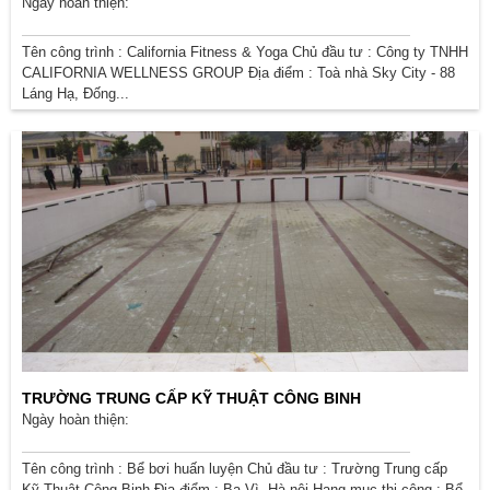
Ngày hoàn thiện:
Tên công trình : California Fitness & Yoga Chủ đầu tư : Công ty TNHH
CALIFORNIA WELLNESS GROUP Địa điểm : Toà nhà Sky City - 88
Láng Hạ, Đống...
TRƯỜNG TRUNG CẤP KỸ THUẬT CÔNG BINH
Ngày hoàn thiện:
Tên công trình : Bể bơi huấn luyện Chủ đầu tư : Trường Trung cấp
Kỹ Thuật Công Binh Địa điểm : Ba Vì, Hà nội Hạng mục thi công : Bể