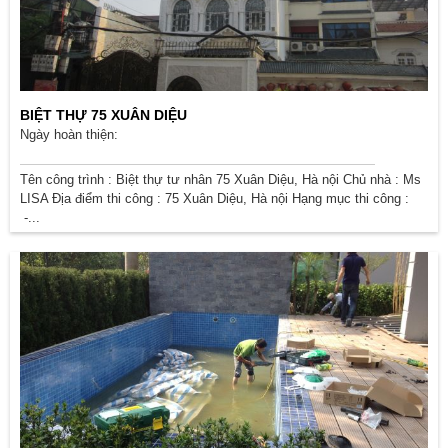
BIỆT THỰ 75 XUÂN DIỆU
Ngày hoàn thiện:
Tên công trình : Biệt thự tư nhân 75 Xuân Diệu, Hà nội Chủ nhà : Ms
LISA Địa điểm thi công : 75 Xuân Diệu, Hà nội Hạng mục thi công :
-...